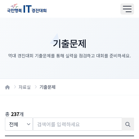
대회소개
알림마당
기출문제
사진갤러리
예선안내
역대 경진대회 기출문제를 통해 실력을 점검하고 대회를 준비하세요.
본선안내
시상안내
Home
참가신청
자료실
기출문제
신청조회
점수조회
총
237
개
질문과답변
자주묻는질문